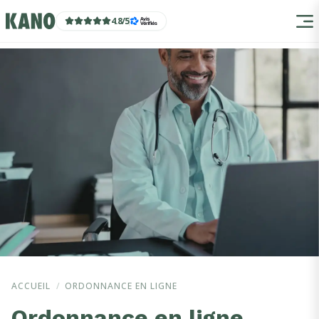
4.8
/
5
ACCUEIL
/
ORDONNANCE EN LIGNE
Ordonnance en ligne