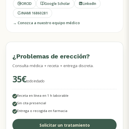
ORCID
Google Scholar
LinkedIn
INAMI
16860281
→ Conozca a nuestro equipo médico
¿Problemas de erección?
MÉDICOS DISPONIBLES
Consulta médica + receta + entrega discreta.
35€
todo incluido
Receta en línea en 1 h laborable
Sin cita presencial
Entrega o recogida en farmacia
Solicitar un tratamiento