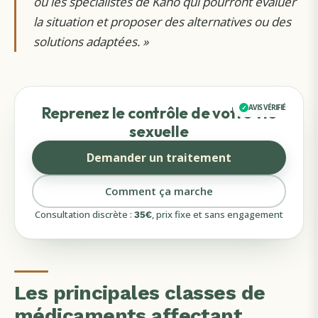
ou les spécialistes de Kano qui pourront évaluer
la situation et proposer des alternatives ou des
solutions adaptées.
»
AVIS VÉRIFIÉ
Reprenez le contrôle de votre vie
sexuelle
Demander un traitement
Comment ça marche
Consultation discrète :
, prix fixe et sans engagement
35
€
Les principales classes de
médicaments affectant