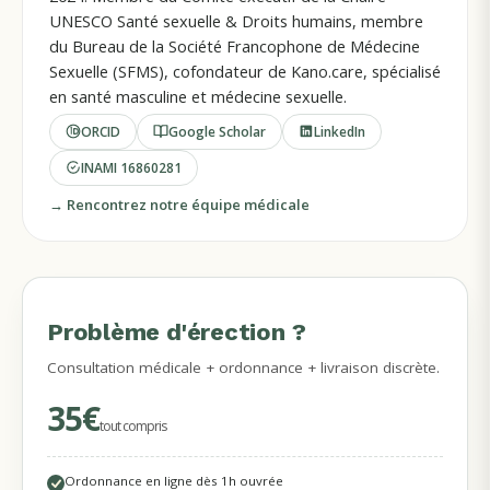
UNESCO Santé sexuelle & Droits humains, membre
du Bureau de la Société Francophone de Médecine
Sexuelle (SFMS), cofondateur de Kano.care, spécialisé
en santé masculine et médecine sexuelle.
ORCID
Google Scholar
LinkedIn
INAMI
16860281
→ Rencontrez notre équipe médicale
Problème d'érection ?
MÉDECINS EN LIGNE
Consultation médicale + ordonnance + livraison discrète.
35€
tout compris
Ordonnance en ligne dès 1h ouvrée