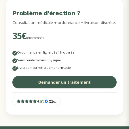
Problème d'érection ?
MÉDECINS DISPONIBLES
Consultation médicale + ordonnance + livraison discrète.
35€
tout compris
Ordonnance en ligne dès 1h ouvrée
Sans rendez-vous physique
Livraison ou retrait en pharmacie
Demander un traitement
4.8
/
5