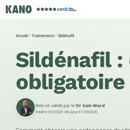
4.8
/
5
Accueil
Traitements
Sildénafil
Sildénafil 
obligatoire
Relu et validé par le
Dr Sam Ward
Publié le 15/10/2025
· Mis à jour le 11/06/2026