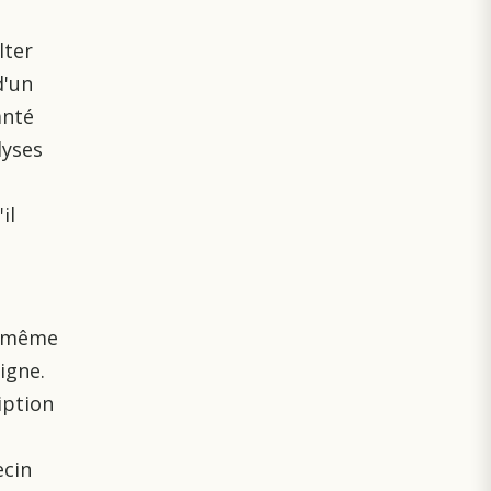
lter
d'un
anté
lyses
il
s même
igne.
iption
ecin