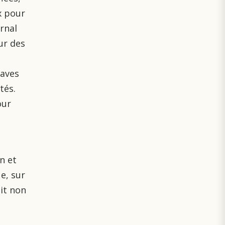
x pour
rnal
ur des
raves
tés.
our
u
n et
ue, sur
it non