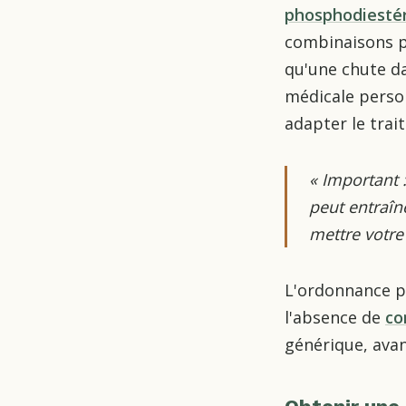
phosphodiesté
combinaisons pe
qu'une chute da
médicale person
adapter le trai
«
Important :
peut entraîn
mettre votre
L'ordonnance pe
l'absence de
co
générique, avan