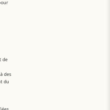
pour
t de
 à des
nt du
fiées,