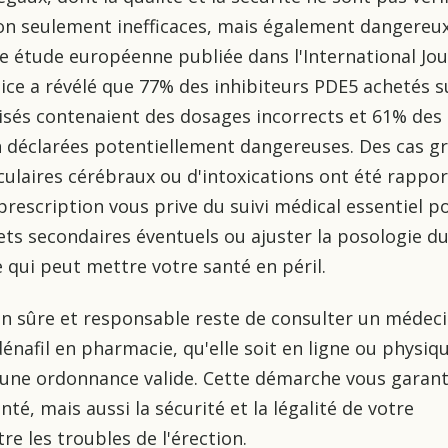
on seulement inefficaces, mais également dangereu
e étude européenne publiée dans l'International Jou
ctice a révélé que 77% des inhibiteurs PDE5 achetés s
isés contenaient des dosages incorrects et 61% des
 déclarées potentiellement dangereuses. Des cas g
culaires cérébraux ou d'intoxications ont été rappor
-prescription vous prive du suivi médical essentiel p
fets secondaires éventuels ou ajuster la posologie d
qui peut mettre votre santé en péril.
on sûre et responsable reste de consulter un médeci
dénafil en pharmacie, qu'elle soit en ligne ou physiq
'une ordonnance valide. Cette démarche vous garant
té, mais aussi la sécurité et la légalité de votre
re les troubles de l'érection.