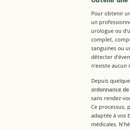
Obtenir une 
Pour obtenir un
un professionne
urologue ou d'u
complet, compre
sanguines ou un
détecter d'éven
n'existe aucun 
Depuis quelques
ordonnance de s
sans rendez-vo
Ce processus, p
adaptée à vos 
médicales. N'hé