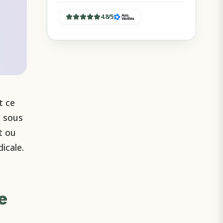
4.8
/
5
t ce
e sous
t ou
icale.
e