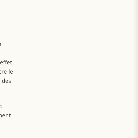
n
effet,
re le
u des
t
mment