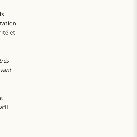
ls
ltation
ité et
trés
uvant
nt
afil