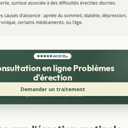
lerte, surtout associée à des difficultés érectiles diurnes.
es causes d'absence : apnée du sommeil, diabète, dépression,
ronique, certains médicaments, ou l'âge.
4.8
/
5
nsultation en ligne Problèmes
d'érection
Demander un traitement
Rapide, discret et sans face-à-face