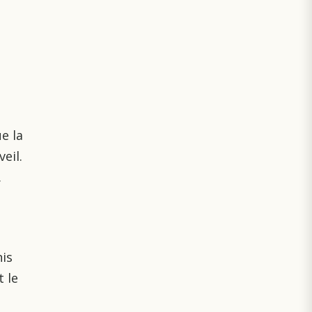
e la
eil.
.
is
 le