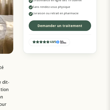
Ordonnance en ligne dès 1h ouvrée
Sans rendez-vous physique
Livraison ou retrait en pharmacie
Demander un traitement
4.8
/
5
té
 dit-
ction
on
pour