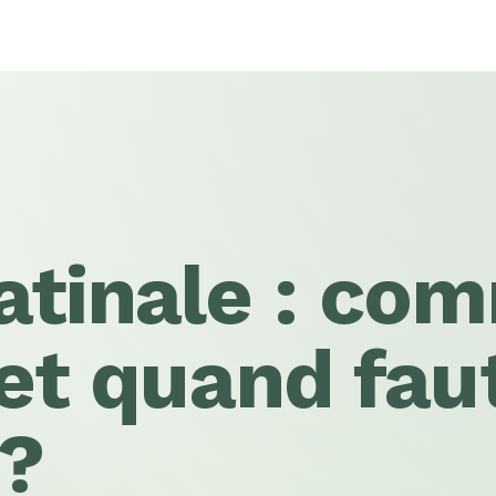
atinale : co
 et quand faut
 ?