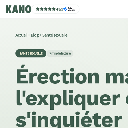
4.8
/
5
Accueil
Blog
Santé sexuelle
7
min de lecture
SANTÉ SEXUELLE
Érection m
l'expliquer
s'inquiéter