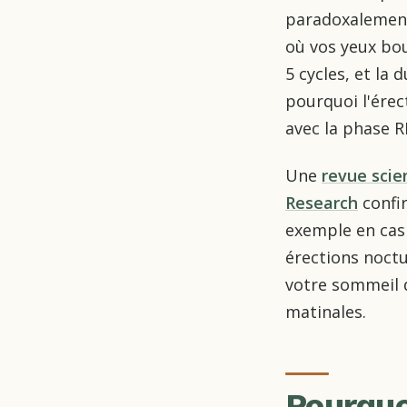
paradoxalement 
où vos yeux bou
5 cycles, et la
pourquoi l'érec
avec la phase R
Une
revue scie
Research
confi
exemple en cas
érections noctu
votre sommeil d
matinales.
Pourquo