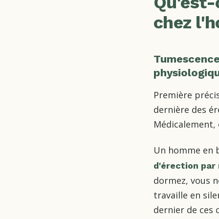
Qu'est-
chez l'
Tumescence 
physiologiq
Première précis
dernière des ére
Médicalement, 
Un homme en b
d'érection par 
dormez, vous n
travaille en si
dernier de ces c