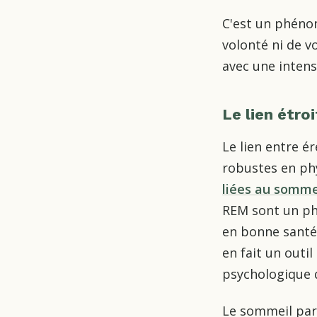
C'est un phéno
volonté ni de v
avec une intens
Le lien étro
Le lien entre é
robustes en ph
liées au somme
REM sont un ph
en bonne santé
en fait un outi
psychologique d
Le sommeil para