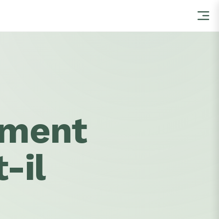
mment
-il