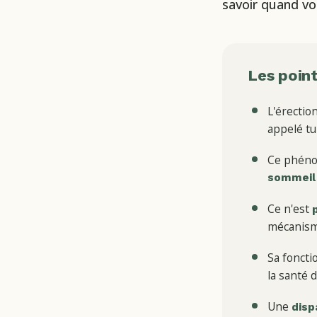
savoir quand vo
Les point
L'érection
appelé t
Ce phéno
sommeil
Ce n'est
mécanisme
Sa foncti
la santé 
Une
disp