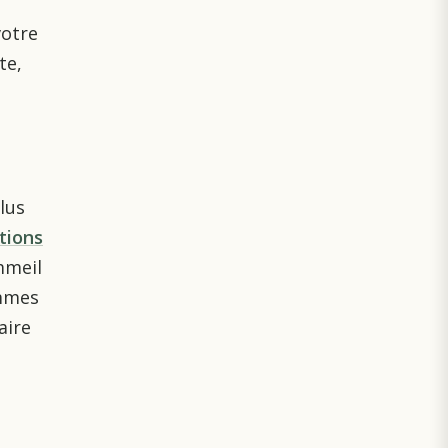
votre
te,
lus
tions
mmeil
ommes
aire