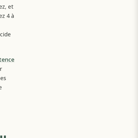
ez, et
ez 4 à
ncide
otence
r
des
e
au