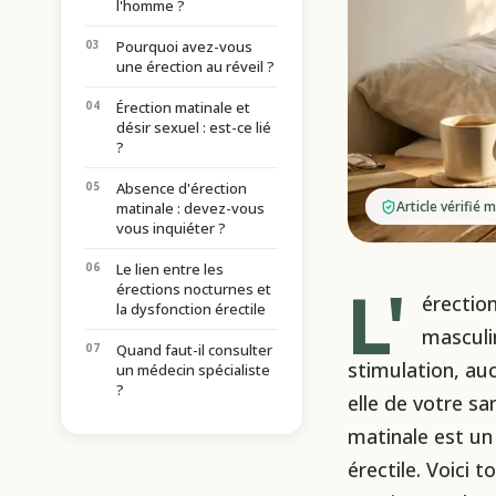
l'homme ?
Pourquoi avez-vous
une érection au réveil ?
Érection matinale et
désir sexuel : est-ce lié
?
Absence d'érection
Article vérifié
matinale : devez-vous
vous inquiéter ?
Le lien entre les
L'
érections nocturnes et
érection
la dysfonction érectile
masculin
Quand faut-il consulter
stimulation, au
un médecin spécialiste
?
elle de votre s
matinale est un 
érectile. Voici