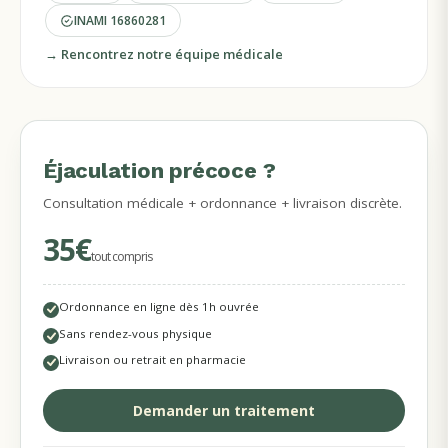
INAMI
16860281
→ Rencontrez notre équipe médicale
Éjaculation précoce ?
MÉDECINS DISPONIBLES
Consultation médicale + ordonnance + livraison discrète.
35€
tout compris
Ordonnance en ligne dès 1h ouvrée
Sans rendez-vous physique
Livraison ou retrait en pharmacie
Demander un traitement