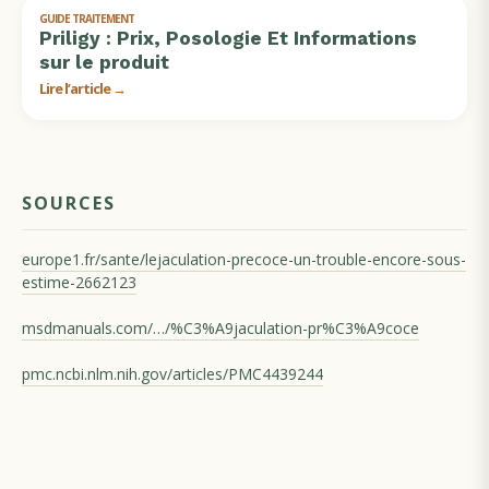
GUIDE TRAITEMENT
Priligy : Prix, Posologie Et Informations
sur le produit
Lire l’article →
SOURCES
europe1.fr/sante/lejaculation-precoce-un-trouble-encore-sous-
estime-2662123
msdmanuals.com/…/%C3%A9jaculation-pr%C3%A9coce
pmc.ncbi.nlm.nih.gov/articles/PMC4439244