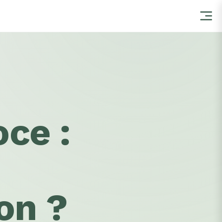
oce :
on ?