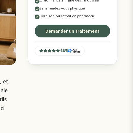
Ordonnance en ligne dès 1h ouvrée
Sans rendez-vous physique
Livraison ou retrait en pharmacie
Demander un traitement
4.8
/
5
, et
ale
ils
ci
t