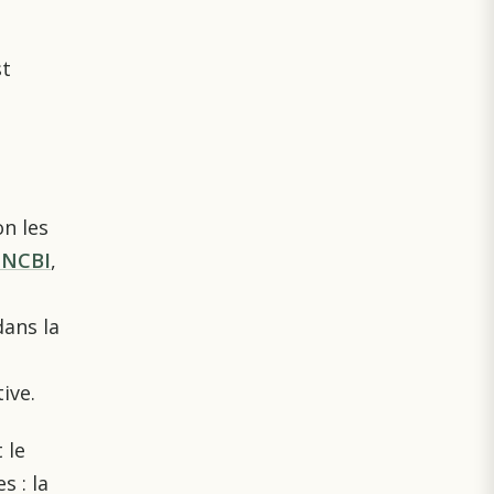
st
on les
u NCBI
,
dans la
ive.
 le
 : la