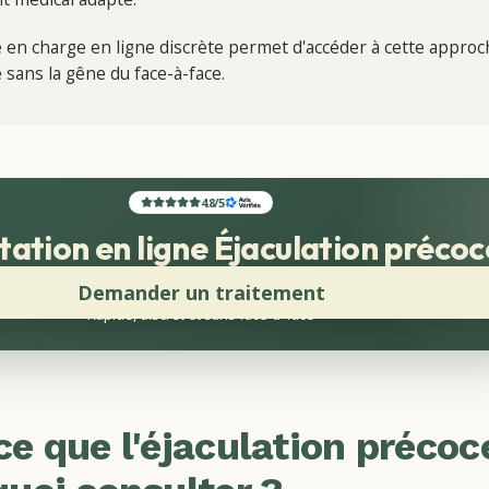
 en charge en ligne discrète permet d'accéder à cette approc
sans la gêne du face-à-face.
4.8
/
5
tation en ligne Éjaculation précoc
Demander un traitement
Rapide, discret et sans face-à-face
ce que l'éjaculation précoc