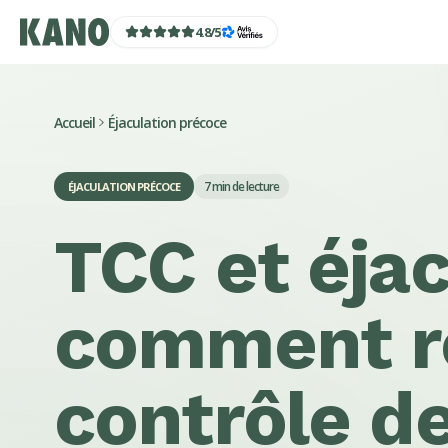
4.8
/
5
Accueil
Éjaculation précoce
7
min de lecture
ÉJACULATION PRÉCOCE
TCC et éjac
comment r
contrôle de