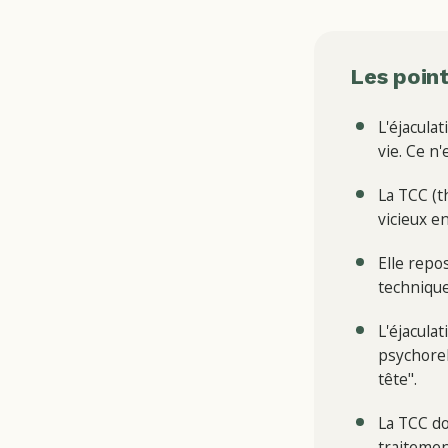
Les point
L'éjacula
vie. Ce n'
La TCC (t
vicieux e
Elle repo
technique
L'éjacula
psychorel
tête".
La TCC do
traitemen