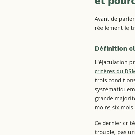
et pour
Avant de parler
réellement le t
Définition c
L'éjaculation p
critères du DSM
trois condition
systématiquemen
grande majorit
moins six mois 
Ce dernier critè
trouble, pas un