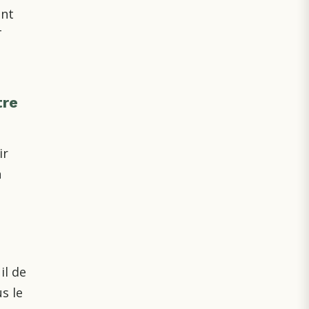
ent
T
tre
ir
n
il de
s le