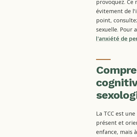
provoquez. Ce m
évitement de l'
point, consult
sexuelle.
Pour a
l'anxiété de p
Compren
cogniti
sexolog
La TCC est une
présent et orien
enfance, mais à