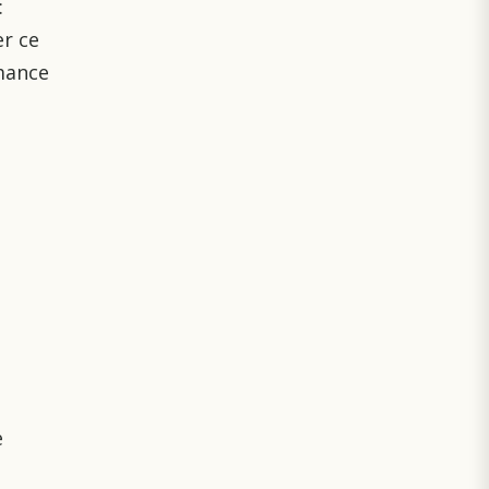
:
er ce
rmance
e