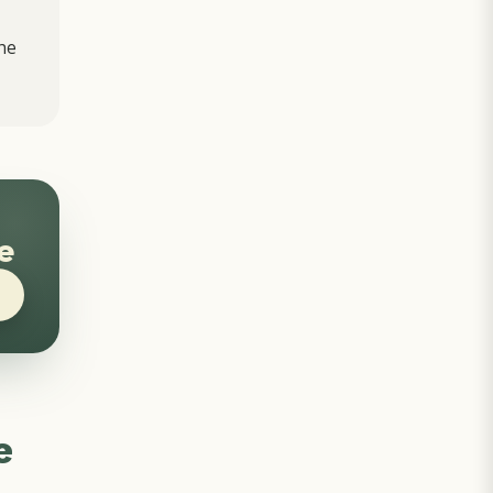
he
e
e