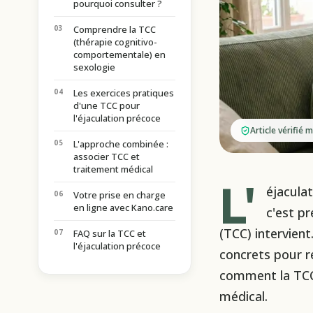
pourquoi consulter ?
Comprendre la TCC
(thérapie cognitivo-
comportementale) en
sexologie
Les exercices pratiques
d'une TCC pour
l'éjaculation précoce
Article vérifié
L'approche combinée :
associer TCC et
traitement médical
L'
éjacula
Votre prise en charge
en ligne avec Kano.care
c'est p
(TCC) intervient
FAQ sur la TCC et
l'éjaculation précoce
concrets pour ré
comment la TCC
médical.