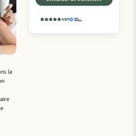
4.8
/
5
ns la
on
aire
de