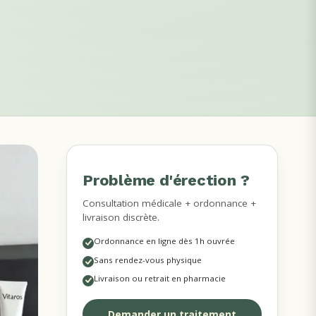
Problème d'érection ?
MÉDECINS EN LIGNE
Consultation médicale + ordonnance +
livraison discrète.
Ordonnance en ligne dès 1h ouvrée
Sans rendez-vous physique
Livraison ou retrait en pharmacie
Demander un traitement