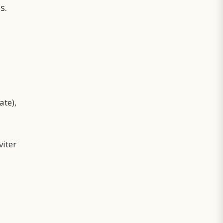
s.
ate),
viter