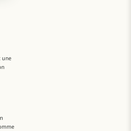
t une
on
on
 comme