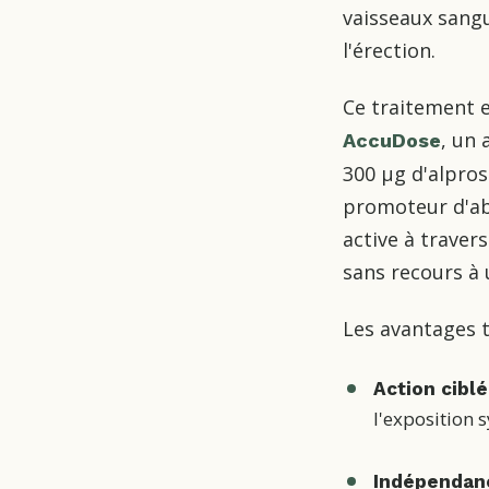
vaisseaux sangu
l'érection.
Ce traitement e
, un
AccuDose
300 µg d'alpros
promoteur d'abs
active à traver
sans recours à 
Les avantages 
Action cibl
l'exposition
Indépendan