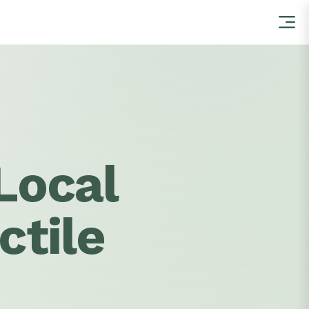
Local
ctile