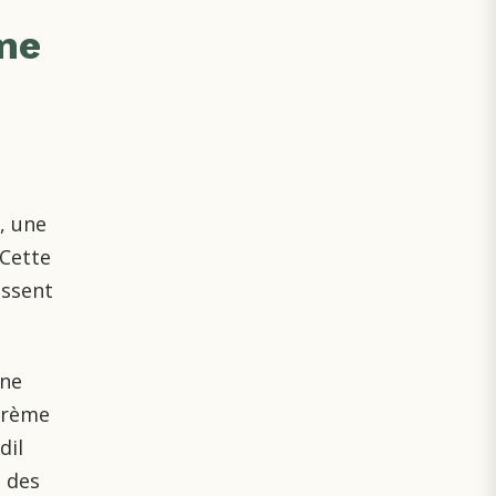
sme
l, une
 Cette
issent
Une
 crème
dil
n des