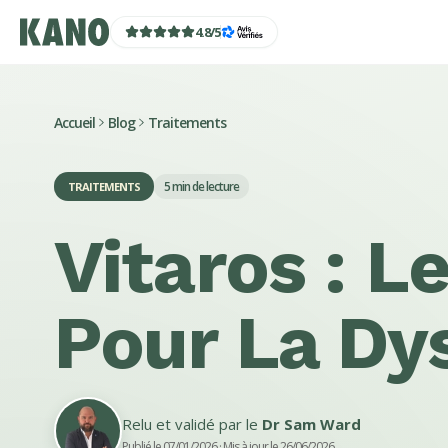
4.8
/
5
Accueil
Blog
Traitements
5
min de lecture
TRAITEMENTS
Vitaros : L
Pour La Dys
Relu et validé par le
Dr Sam Ward
Publié le 07/01/2026
· Mis à jour le 26/06/2026