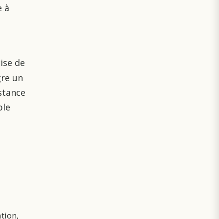
e à
ise de
gre un
stance
ble
tion,