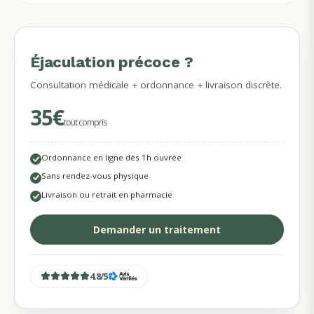
Éjaculation précoce ?
MÉDECINS EN LIGNE
Consultation médicale + ordonnance + livraison discrète.
35€
tout compris
Ordonnance en ligne dès 1h ouvrée
Sans rendez-vous physique
Livraison ou retrait en pharmacie
Demander un traitement
4.8
/
5