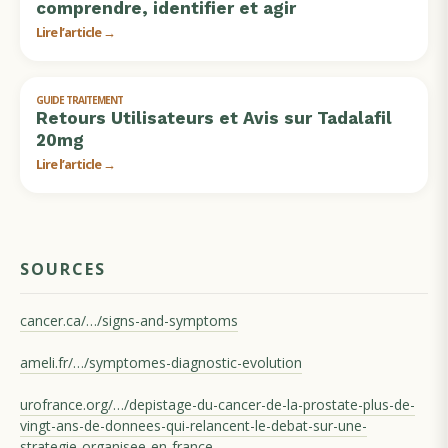
comprendre, identifier et agir
Lire l’article →
GUIDE TRAITEMENT
Retours Utilisateurs et Avis sur Tadalafil
20mg
Lire l’article →
SOURCES
cancer.ca/…/signs-and-symptoms
ameli.fr/…/symptomes-diagnostic-evolution
urofrance.org/…/depistage-du-cancer-de-la-prostate-plus-de-
vingt-ans-de-donnees-qui-relancent-le-debat-sur-une-
strategie-organisee-en-france