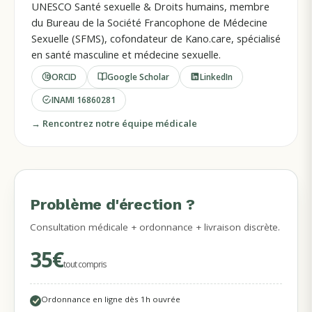
UNESCO Santé sexuelle & Droits humains, membre
du Bureau de la Société Francophone de Médecine
Sexuelle (SFMS), cofondateur de Kano.care, spécialisé
en santé masculine et médecine sexuelle.
ORCID
Google Scholar
LinkedIn
INAMI
16860281
→ Rencontrez notre équipe médicale
Problème d'érection ?
MÉDECINS DISPONIBLES
Consultation médicale + ordonnance + livraison discrète.
35€
tout compris
Ordonnance en ligne dès 1h ouvrée