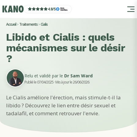
4.8
/
5
Accueil
Traitements
Cialis
Libido et Cialis : quels
mécanismes sur le désir
?
Relu et validé par le
Dr Sam Ward
Publié le 07/04/2025
· Mis à jour le 26/06/2026
Le Cialis améliore l'érection, mais stimule-t-il la
libido ? Découvrez le lien entre désir sexuel et
tadalafil, et comment retrouver l'envie.