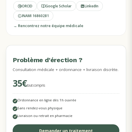
ORCID
Google Scholar
LinkedIn
INAMI
16860281
→ Rencontrez notre équipe médicale
Problème d'érection ?
MÉDECINS DISPONIBLES
Consultation médicale + ordonnance + livraison discrète.
35€
tout compris
Ordonnance en ligne dès 1h ouvrée
Sans rendez-vous physique
Livraison ou retrait en pharmacie
Demander un traitement