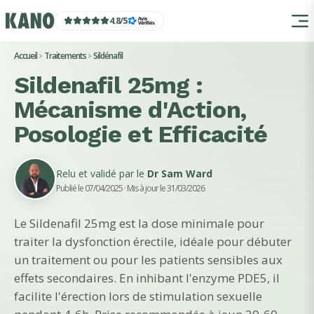
4.8
/
5
Accueil
Traitements
Sildénafil
Sildenafil 25mg :
Mécanisme d'Action,
Posologie et Efficacité
Relu et validé par le
Dr Sam Ward
Publié le 07/04/2025
· Mis à jour le 31/03/2026
Le Sildenafil 25mg est la dose minimale pour
traiter la dysfonction érectile, idéale pour débuter
un traitement ou pour les patients sensibles aux
effets secondaires. En inhibant l'enzyme PDE5, il
facilite l'érection lors de stimulation sexuelle