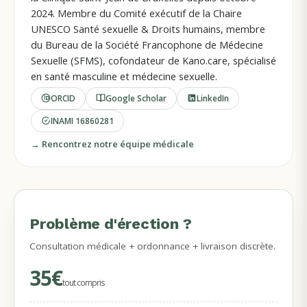
2024. Membre du Comité exécutif de la Chaire
UNESCO Santé sexuelle & Droits humains, membre
du Bureau de la Société Francophone de Médecine
Sexuelle (SFMS), cofondateur de Kano.care, spécialisé
en santé masculine et médecine sexuelle.
ORCID
Google Scholar
LinkedIn
INAMI
16860281
→ Rencontrez notre équipe médicale
Problème d'érection ?
MÉDECINS EN LIGNE
Consultation médicale + ordonnance + livraison discrète.
35€
tout compris