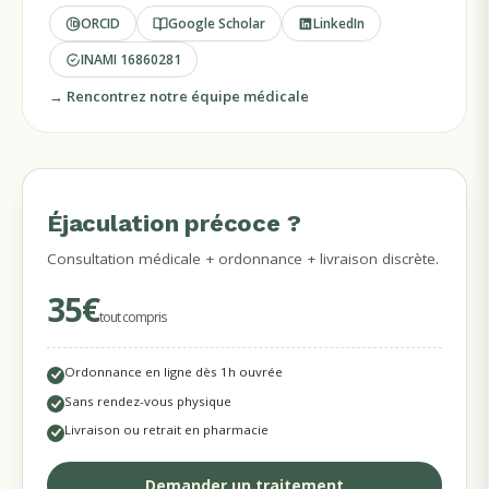
ORCID
Google Scholar
LinkedIn
INAMI
16860281
→ Rencontrez notre équipe médicale
Éjaculation précoce ?
MÉDECINS DISPONIBLES
Consultation médicale + ordonnance + livraison discrète.
35€
tout compris
Ordonnance en ligne dès 1h ouvrée
Sans rendez-vous physique
Livraison ou retrait en pharmacie
Demander un traitement