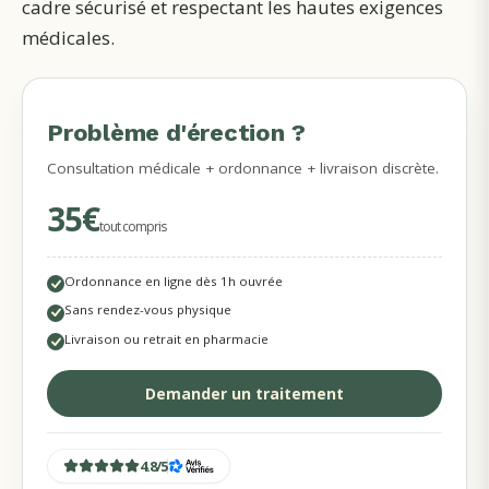
cadre sécurisé et respectant les hautes exigences
médicales.
Problème d'érection ?
MÉDECINS DISPONIBLES
Consultation médicale + ordonnance + livraison discrète.
35€
tout compris
Ordonnance en ligne dès 1h ouvrée
Sans rendez-vous physique
Livraison ou retrait en pharmacie
Demander un traitement
4.8
/
5