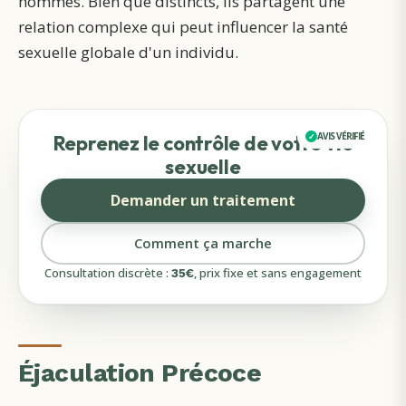
hommes. Bien que distincts, ils partagent une
relation complexe qui peut influencer la santé
sexuelle globale d'un individu.
AVIS VÉRIFIÉ
Reprenez le contrôle de votre vie
sexuelle
Demander un traitement
Comment ça marche
Consultation discrète :
, prix fixe et sans engagement
35
€
Éjaculation Précoce