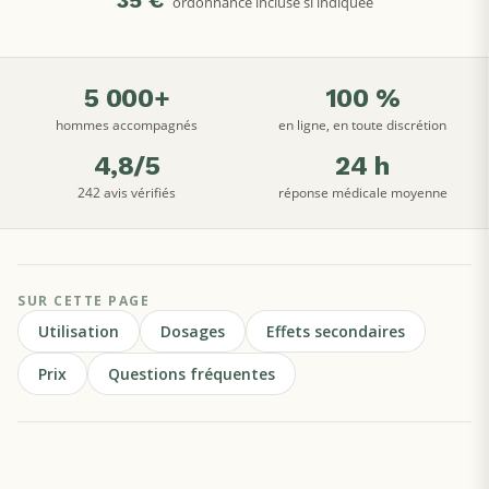
ordonnance incluse si indiquée
5 000+
100 %
hommes accompagnés
en ligne, en toute discrétion
4,8/5
24 h
242 avis vérifiés
réponse médicale moyenne
SUR CETTE PAGE
Utilisation
Dosages
Effets secondaires
Prix
Questions fréquentes