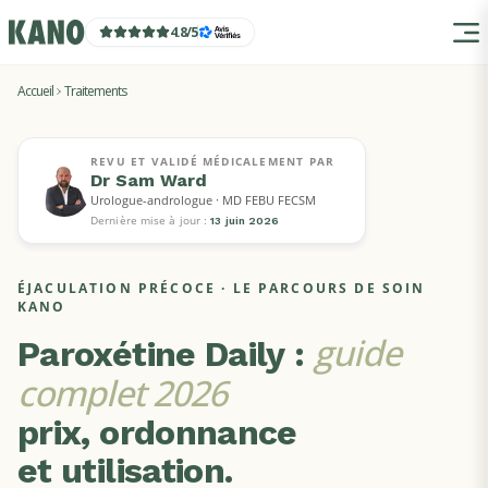
4.8
/
5
Accueil
Traitements
SUR ORDONNANCE
REVU ET VALIDÉ MÉDICALEMENT PAR
Dr Sam Ward
Urologue-andrologue · MD FEBU FECSM
Dernière mise à jour :
13 juin 2026
ÉJACULATION PRÉCOCE
· LE PARCOURS DE SOIN
KANO
guide
Paroxétine Daily
:
complet
2026
prix, ordonnance
et utilisation.