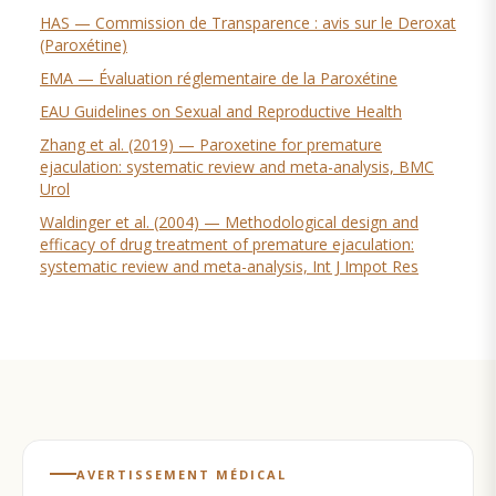
HAS — Commission de Transparence : avis sur le Deroxat
(Paroxétine)
EMA — Évaluation réglementaire de la Paroxétine
EAU Guidelines on Sexual and Reproductive Health
Zhang et al. (2019) — Paroxetine for premature
ejaculation: systematic review and meta-analysis, BMC
Urol
Waldinger et al. (2004) — Methodological design and
efficacy of drug treatment of premature ejaculation:
systematic review and meta-analysis, Int J Impot Res
AVERTISSEMENT MÉDICAL