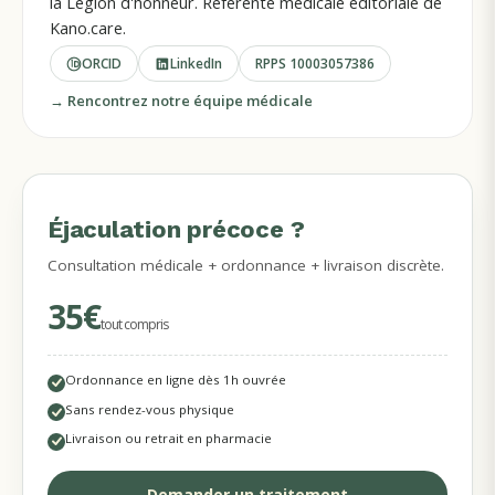
la Légion d'honneur. Référente médicale éditoriale de
Kano.care.
ORCID
LinkedIn
RPPS
10003057386
→ Rencontrez notre équipe médicale
Éjaculation précoce ?
MÉDECINS DISPONIBLES
Consultation médicale + ordonnance + livraison discrète.
35€
tout compris
Ordonnance en ligne dès 1h ouvrée
Sans rendez-vous physique
Livraison ou retrait en pharmacie
Demander un traitement